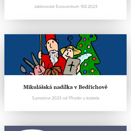
Jablonecké Eurocentrum: 9.12.2023
Mikulášská nadílka v Bedřichově
5.prosince 2023 od 17hodin u kostela