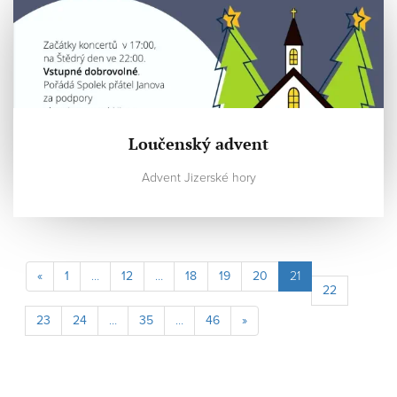
Loučenský advent
Advent Jizerské hory
(aktuální)
«
1
…
12
…
18
19
20
21
22
23
24
…
35
…
46
»