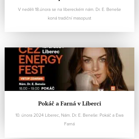
V neděli 18.února se na libereckém nám. Dr. E. Beneše
koná tradiční masopust
Pokáč a Farná v Liberci
10. února 2024 Liberec, Nám. Dr. E. Beneše: Pokáč a Ewa
Farná