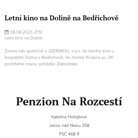
Letní kino na Dolině na Bedřichově
08.08.2025 21:51
Letní kino na Dolině
Zveme vás společně s JIZERSKOU, o.p.s. do letního kina u
koupaliště Dolina v Bedřichově. Ve čtvrtek 14.srpna po 21h
promítáme novou pohádku Zlatovláska.
Penzion Na Rozcestí
Kateřina Hořejšová
Janov nad Nisou 358
PSČ 468 11